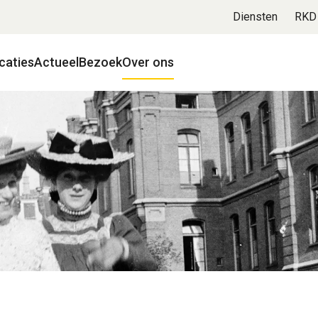
Diensten
RKD
caties
Actueel
Bezoek
Over ons