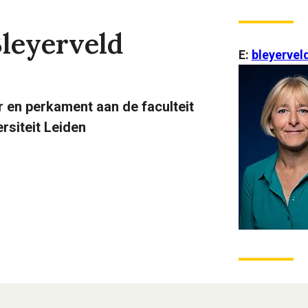
Bleyerveld
E:
bleyervel
r en perkament aan de faculteit
siteit Leiden