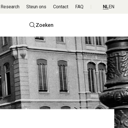
 Research
Steun ons
Contact
FAQ
NL
EN
Top
Zoeken
navigatie