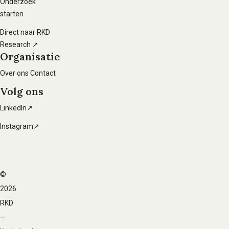
Onderzoek
starten
Direct naar RKD
Research ↗
Organisatie
Over ons
Contact
Volg ons
LinkedIn↗
Instagram↗
©
Voet
2026
navigatie
RKD
—