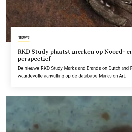
NIEUWS
RKD Study plaatst merken op Noord- en
perspectief
De nieuwe RKD Study Marks and Brands on Dutch and Fl
waardevolle aanvulling op de database Marks on Art.
Lees meer
over
RKD
Study
plaatst
merken
op