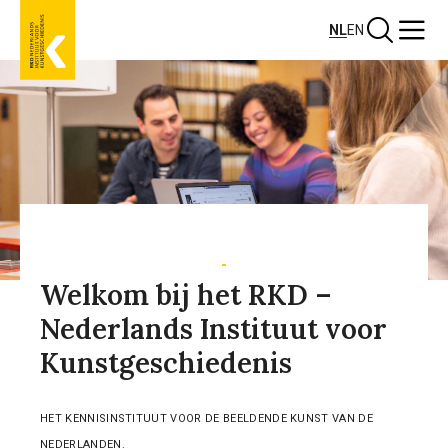
Overslaan
Zoeken
Menu
NL
EN
en
naar
de
inhoud
gaan
Welkom bij het RKD –
Nederlands Instituut voor
Kunstgeschiedenis
HET KENNISINSTITUUT VOOR DE BEELDENDE KUNST VAN DE
NEDERLANDEN.