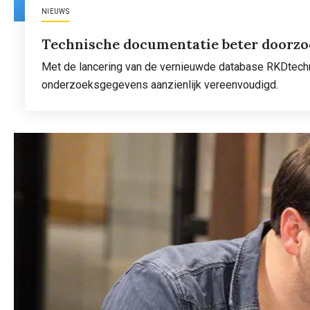
NIEUWS
Technische documentatie beter doorzo
Met de lancering van de vernieuwde database RKDtechn
onderzoeksgegevens aanzienlijk vereenvoudigd.
Lees meer
over
Technische
documentatie
beter
doorzoekbaar
op
RKD
Research