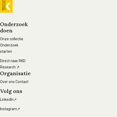
Algemene
informatie
Onderzoek
doen
Voet
hoofdnavigatie
Onze collectie
Onderzoek
starten
Direct naar RKD
Research ↗
Organisatie
Over ons
Contact
Volg ons
LinkedIn↗
Instagram↗