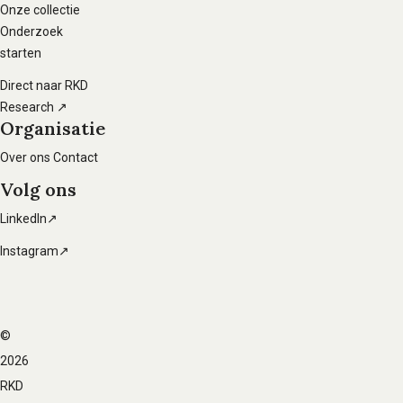
hoofdnavigatie
Onze collectie
Onderzoek
starten
Direct naar RKD
Research ↗
Organisatie
Over ons
Contact
Volg ons
LinkedIn↗
Instagram↗
©
Voet
2026
navigatie
RKD