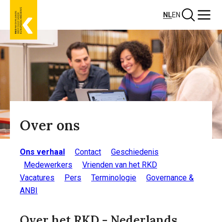
Overslaan
Zoeken
Menu
NL
EN
en
naar
de
inhoud
gaan
Over ons
Ons verhaal
Contact
Geschiedenis
Medewerkers
Vrienden van het RKD
Vacatures
Pers
Terminologie
Governance &
ANBI
Over het RKD - Nederlands