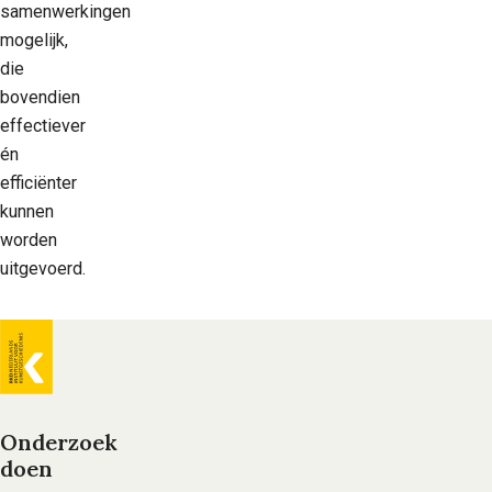
samenwerkingen
mogelijk,
die
bovendien
effectiever
én
efficiënter
kunnen
worden
uitgevoerd.
Algemene
informatie
Onderzoek
doen
Voet