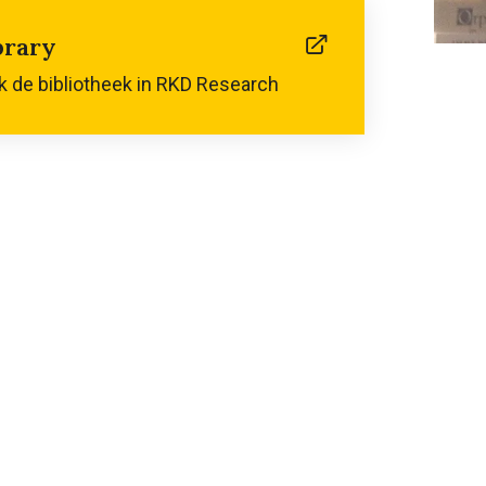
brary
(linkt
naar
 de bibliotheek in RKD Research
externe
website)