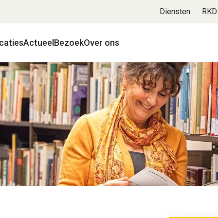
Diensten
RKD
caties
Actueel
Bezoek
Over ons