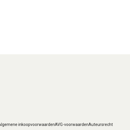
Algemene inkoopvoorwaarden
AVG-voorwaarden
Auteursrecht