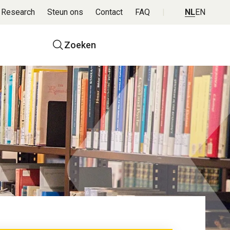
 Research
Steun ons
Contact
FAQ
NL
EN
Top
Zoeken
navigatie