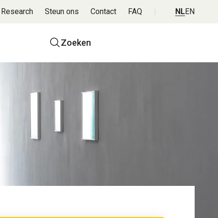
 Research
Steun ons
Contact
FAQ
NL
EN
Top
Zoeken
navigatie