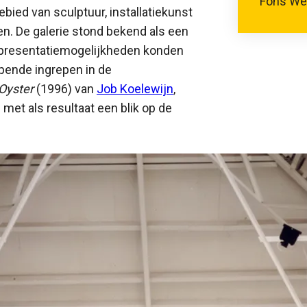
Fons Wel
ied van sculptuur, installatiekunst
en. De galerie stond bekend als een
 presentatiemogelijkheden konden
jpende ingrepen in de
Oyster
(1996) van
Job Koelewijn
,
 met als resultaat een blik op de