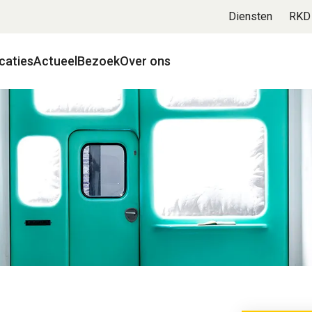
Diensten
RKD
caties
Actueel
Bezoek
Over ons