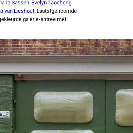
viane Sassen
,
Evelyn Taocheng
p van Lieshout
. Laatstgenoemde
gekleurde galerie-entree met