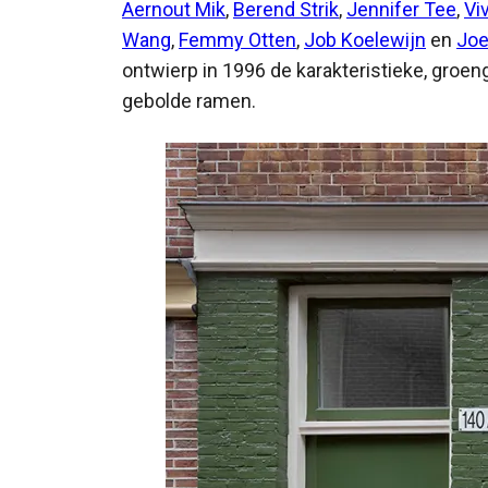
Aernout Mik
,
Berend Strik
,
Jennifer Tee
,
Vi
Wang
,
Femmy Otten
,
Job Koelewijn
en
Joe
ontwierp in 1996 de karakteristieke, groen
gebolde ramen.