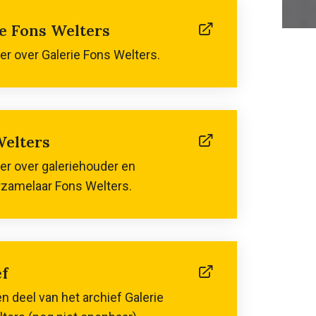
e Fons Welters
(linkt
naar
r over Galerie Fons Welters.
externe
website)
Welters
(linkt
naar
r over galeriehouder en
externe
zamelaar Fons Welters.
website)
f
(linkt
naar
en deel van het archief Galerie
externe