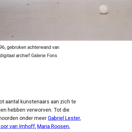
996, gebroken achterwand van
digitaal archief Galerie Fons
oot aantal kunstenaars aan zich te
zien hebben verworven. Tot die
ehoorden onder meer
Gabriel Lester
,
Noor van Imhoff
,
Maria Roosen
,