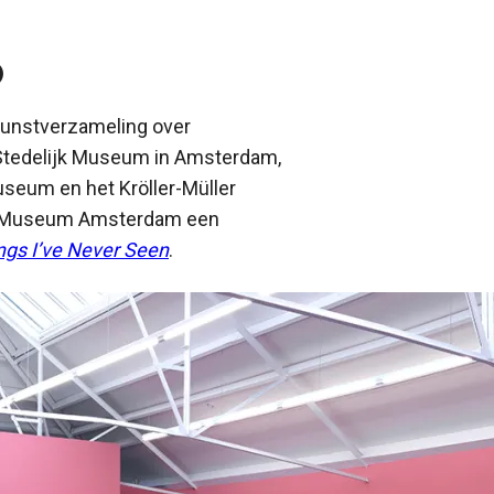
D
kunstverzameling over
t Stedelijk Museum in Amsterdam,
seum en het Kröller-Müller
jk Museum Amsterdam een
ngs I’ve Never Seen
.