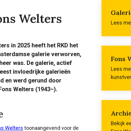
Galeri
ons Welters
Lees mee
ters in 2025 heeft het RKD het
msterdamse galerie verworven,
Fons 
eheer was. De galerie, actief
Lees mee
est invloedrijke galerieën
kunstver
nd en werd gerund door
Fons Welters (1943–).
e
Archie
Bekijk e
ns Welters
toonaangevend voor de