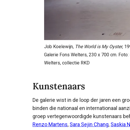
Job Koelewijn,
The World is My Oyster
, 1
Galerie Fons Welters, 230 x 700 cm. Foto: 
Welters, collectie RKD
Kunstenaars
De galerie wist in de loop der jaren een gr
binden die nationaal en internationaal aan
groep vertegenwoordigde kunstenaars b
Renzo Martens
,
Sara Sejin Chang
,
Saskia 