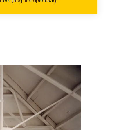
ters (nog niet openbaar).
website)