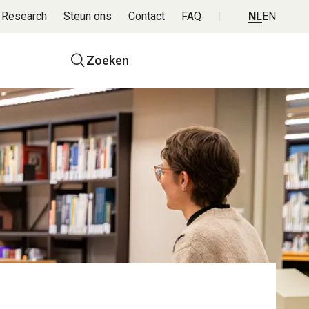
 Research
Steun ons
Contact
FAQ
NL
EN
Top
Zoeken
navigatie