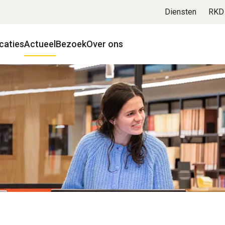
Diensten
RKD
caties
Actueel
Bezoek
Over ons