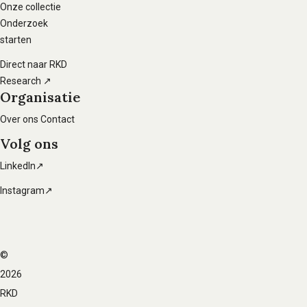
hoofdnavigatie
Onze collectie
Onderzoek
starten
Direct naar RKD
Research ↗
Organisatie
Over ons
Contact
Volg ons
LinkedIn↗
Instagram↗
©
Voet
2026
navigatie
RKD