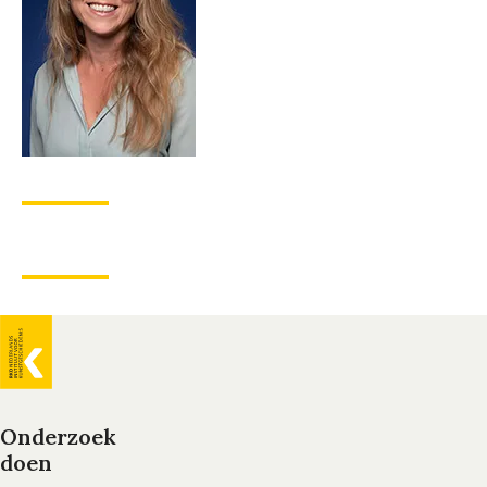
Algemene
informatie
Onderzoek
doen
Voet