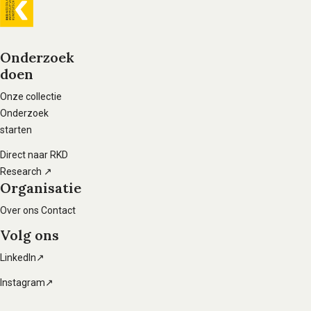
Algemene
informatie
Onderzoek
doen
Voet
hoofdnavigatie
Onze collectie
Onderzoek
starten
Direct naar RKD
Research ↗
Organisatie
Over ons
Contact
Volg ons
LinkedIn↗
Instagram↗