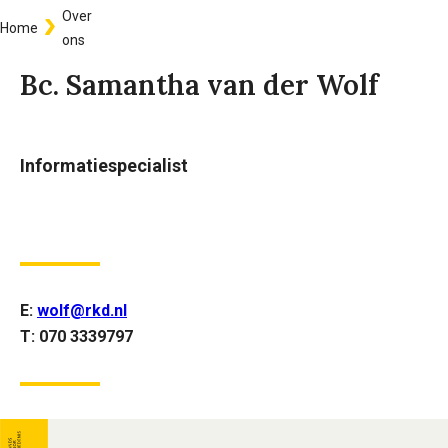
Over
Home
Kruimelpad
ons
Bc. Samantha van der Wolf
Informatiespecialist
E:
wolf@rkd.nl
T: 070 3339797