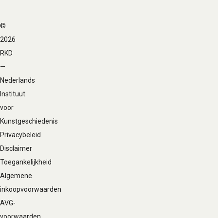
©
Voet
2026
navigatie
RKD
—
Nederlands
Instituut
voor
Kunstgeschiedenis
Privacybeleid
Disclaimer
Toegankelijkheid
Algemene
inkoopvoorwaarden
AVG-
voorwaarden