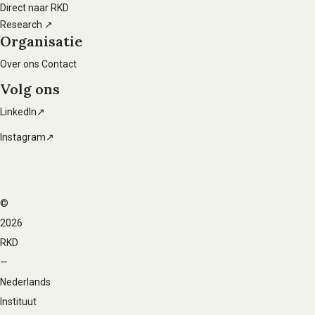
Direct naar RKD
Research ↗
Organisatie
Over ons
Contact
Volg ons
LinkedIn↗
Instagram↗
©
Voet
2026
navigatie
RKD
—
Nederlands
Instituut