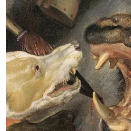
Holland
138
(2025)
4