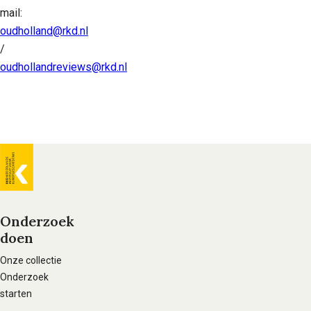
mail:
oudholland@rkd.nl
/
oudhollandreviews@rkd.nl
Algemene
informatie
Onderzoek
doen
Voet
hoofdnavigatie
Onze collectie
Onderzoek
starten