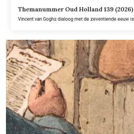
Themanummer Oud Holland 139 (2026)
Vincent van Goghs dialoog met de zeventiende eeuw is
Lees meer
over
Themanummer
Oud
Holland
139
(2026)
1/2