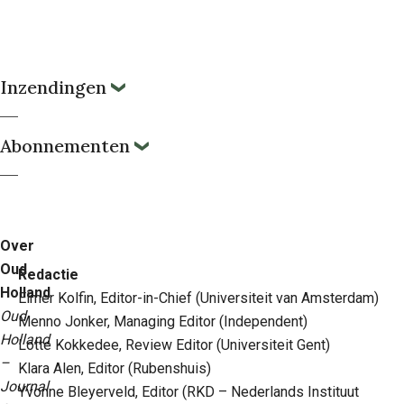
Inzendingen
Abonnementen
Over
Oud
Redactie
Holland
Elmer Kolfin, Editor-in-Chief (Universiteit van Amsterdam)
Oud
Menno Jonker, Managing Editor (Independent)
Holland
Lotte Kokkedee, Review Editor (Universiteit Gent)
–
Klara Alen, Editor (Rubenshuis)
Journal
Yvonne Bleyerveld, Editor (RKD – Nederlands Instituut