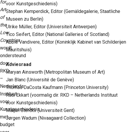
for
voor Kunstgeschiedenis)
Art
Stephan Kemperdick, Editor (Gemäldegalerie, Staatliche
of
Museen zu Berlin)
the
Ulrike Müller, Editor (Universiteit Antwerpen)
Low
Tico Seifert, Editor (National Galleries of Scotland)
Countries
Abbie Vandivere, Editor (Koninklijk Kabinet van Schilderijen
wordt
Mauritshuis)
ondersteund
door
Adviesraad
RKD
Maryan Ainsworth (Metropolitan Museum of Art)
–
Jan Blanc (Université de Genève)
Nederlands
Thomas DaCosta Kaufmann (Princeton University)
Instituut
Rudi Ekkart (voormalig dir. RKD – Netherlands Instituut
voor
voor Kunstgeschiedenis)
Kunstgeschiedenis,
Marjan Sterckx (Universiteit Gent)
met
Jørgen Wadum (Nivaagaard Collection)
budget