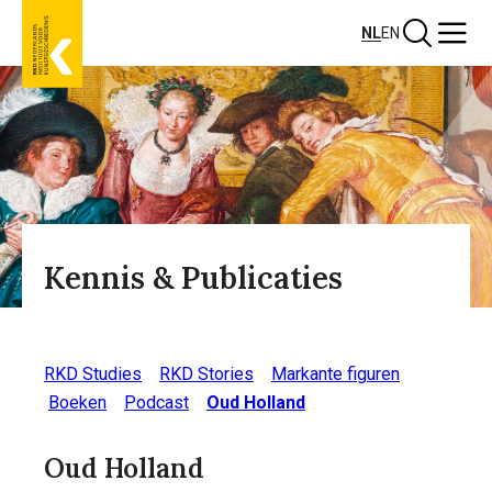
Overslaan
Zoeken
Menu
NL
EN
en
naar
de
inhoud
gaan
Kennis & Publicaties
RKD Studies
RKD Stories
Markante figuren
Boeken
Podcast
Oud Holland
Oud Holland