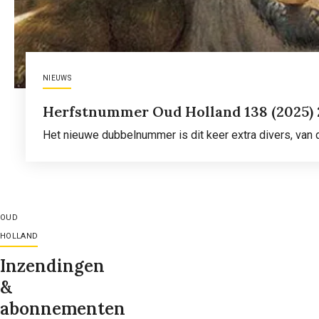
NIEUWS
Herfstnummer Oud Holland 138 (2025)
Het nieuwe dubbelnummer is dit keer extra divers, van
Lees meer
over
Herfstnummer
Oud
Holland
OUD
138
HOLLAND
(2025)
Inzendingen
2/3
&
abonnementen