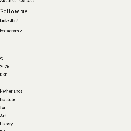
About us
Contact
Follow us
LinkedIn↗
Instagram↗
©
Footer
2026
navigation
RKD
—
Netherlands
Institute
for
Art
History