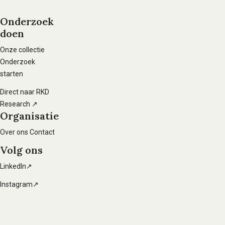
informatie
Onderzoek
doen
Voet
hoofdnavigatie
Onze collectie
Onderzoek
starten
Direct naar RKD
Research ↗
Organisatie
Over ons
Contact
Volg ons
LinkedIn↗
Instagram↗