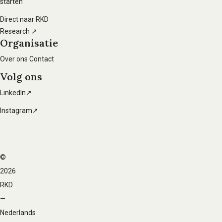
starten
foto’s
Direct naar RKD
van
Research ↗
nu
Organisatie
Over ons
Contact
Volg ons
LinkedIn↗
Instagram↗
©
Voet
2026
navigatie
RKD
—
Nederlands