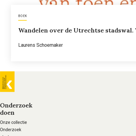
BOEK
Wandelen over de Utrechtse stadswal. 
Laurens Schoemaker
Lees meer
over
Wandelen
over
Algemene
de
Utrechtse
informatie
stadswal.
Onderzoek
Tekeningen
doen
Voet
van
hoofdnavigatie
Onze collectie
toen
Onderzoek
en