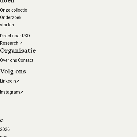
doen
hoofdnavigatie
Onze collectie
Onderzoek
starten
Direct naar RKD
Research ↗
Organisatie
Over ons
Contact
Volg ons
LinkedIn↗
Instagram↗
©
Voet
2026
navigatie