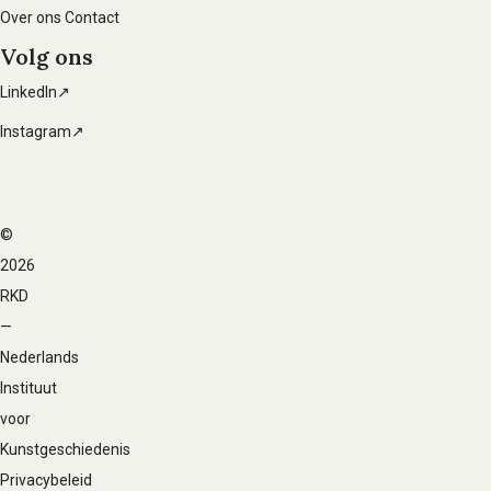
Over ons
Contact
Volg ons
LinkedIn↗
Instagram↗
©
Voet
2026
navigatie
RKD
—
Nederlands
Instituut
voor
Kunstgeschiedenis
Privacybeleid