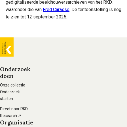
gedigitaliseerde beeldhouwersarchieven van het RKD,
waaronder die van
Fred Carasso
. De tentoonstelling is nog
te zien tot 12 september 2025.
Algemene
informatie
Onderzoek
doen
Voet
hoofdnavigatie
Onze collectie
Onderzoek
starten
Direct naar RKD
Research ↗
Organisatie