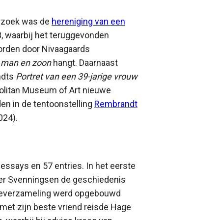
erzoek was de
hereniging van een
3, waarbij het teruggevonden
orden door Nivaagaards
n man en zoon
hangt. Daarnaast
ndts
Portret van een 39-jarige vrouw
olitan Museum of Art nieuwe
en in de tentoonstelling
Rembrandt
024).
essays en 57 entries. In het eerste
er Svenningsen de geschiedenis
priveverzameling werd opgebouwd
et zijn beste vriend reisde Hage