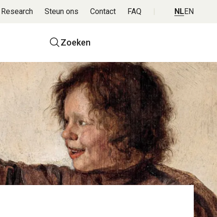
 Research
Steun ons
Contact
FAQ
NL
EN
Top
Zoeken
navigatie