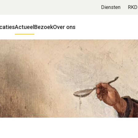
Diensten
RKD
caties
Actueel
Bezoek
Over ons