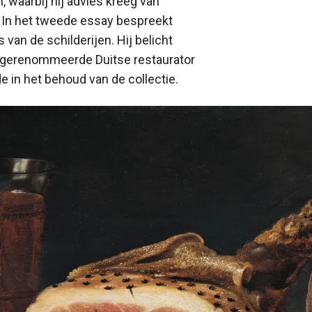
waarbij hij advies kreeg van
. In het tweede essay bespreekt
an de schilderijen. Hij belicht
gerenommeerde Duitse restaurator
de in het behoud van de collectie.