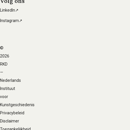
Volg ons
LinkedIn↗
Instagram↗
©
Voet
2026
navigatie
RKD
—
Nederlands
Instituut
voor
Kunstgeschiedenis
Privacybeleid
Disclaimer
Toegankelijkheid